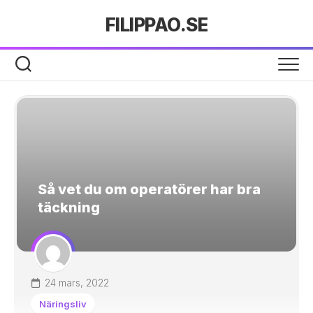
Hoppa
FILIPPAO.SE
till
innehåll
Så vet du om operatörer har bra
täckning
24 mars, 2022
Näringsliv