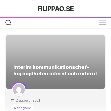
Hoppa
FILIPPAO.SE
till
innehåll
Interim kommunikationschef–
höj nöjdheten internt och externt
2 augusti, 2021
Näringsliv