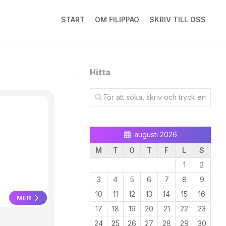
START
OM FILIPPAO
SKRIV TILL OSS
Hitta
augusti 2026
M
T
O
T
F
L
S
1
2
3
4
5
6
7
8
9
10
11
12
13
14
15
16
MER
17
18
19
20
21
22
23
24
25
26
27
28
29
30