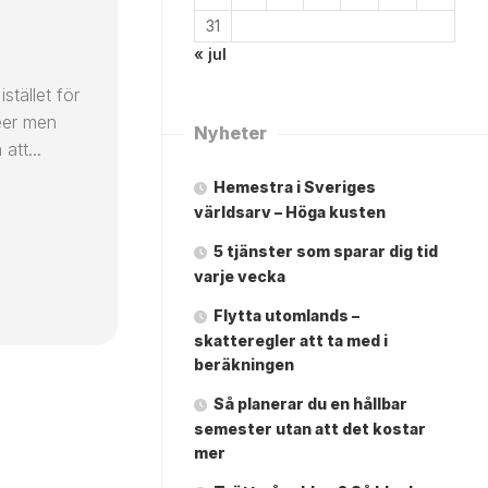
31
« jul
stället för
éer men
Nyheter
att...
Hemestra i Sveriges
världsarv – Höga kusten
5 tjänster som sparar dig tid
varje vecka
Flytta utomlands –
skatteregler att ta med i
beräkningen
Så planerar du en hållbar
semester utan att det kostar
mer