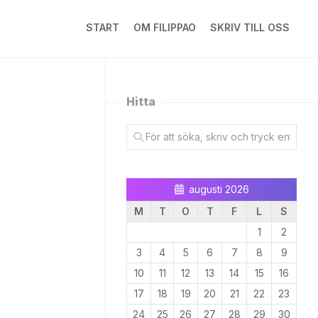
START
OM FILIPPAO
SKRIV TILL OSS
Hitta
augusti 2026
M
T
O
T
F
L
S
1
2
3
4
5
6
7
8
9
10
11
12
13
14
15
16
17
18
19
20
21
22
23
24
25
26
27
28
29
30