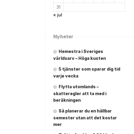
31
« jul
Nyheter
Hemestra i Sveriges
världsarv – Höga kusten
5 tjänster som sparar dig tid
varje vecka
Flytta utomlands –
skatteregler att ta med i
beräkningen
Så planerar du en hållbar
semester utan att det kostar
mer