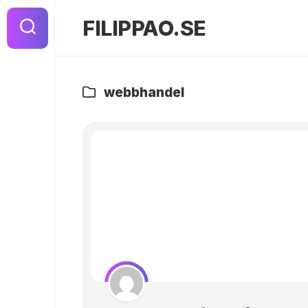
Hoppa
till
FILIPPAO.SE
innehåll
webbhandel