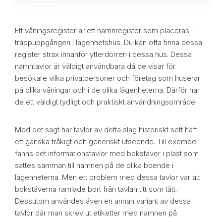
Ett våningsregister är ett namnregister som placeras i
trappuppgången i lägenhetshus. Du kan ofta finna dessa
register strax innanför ytterdörren i dessa hus. Dessa
namntavlor är väldigt användbara då de visar för
besökare vilka privatpersoner och företag som huserar
på olika våningar och i de olika lägenheterna. Därför har
de ett väldigt tydligt och praktiskt användningsområde.
Med det sagt har tavlor av detta slag historiskt sett haft
ett ganska tråkigt och generiskt utseende. Till exempel
fanns det informationstavlor med bokstäver i plast som
sattes samman till namnen på de olika boende i
lägenheterna. Men ett problem med dessa tavlor var att
bokstäverna ramlade bort från tavlan titt som tätt.
Dessutom användes även en annan variant av dessa
tavlor där man skrev ut etiketter med namnen på