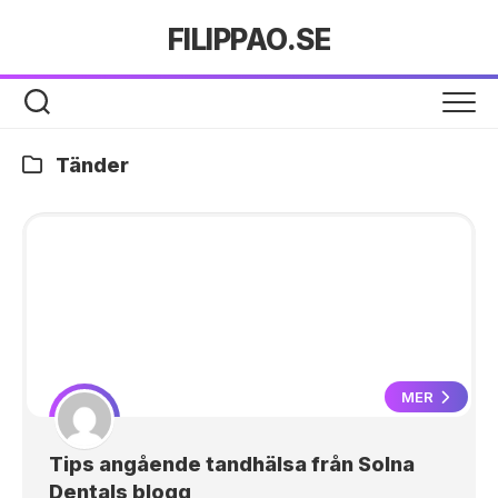
Hoppa
FILIPPAO.SE
till
innehåll
Tänder
MER
Tips angående tandhälsa från Solna
Dentals blogg